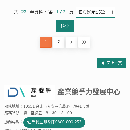
共
23
筆資料， 第
1 / 2
頁
1
2
回上一頁
產業競爭力發展中心
服務地址：10651 台北市大安區信義路三段41-3號
服務時間：週一至週五：8：30~18：00
服務專線：
手機立即撥打 0800-000-257