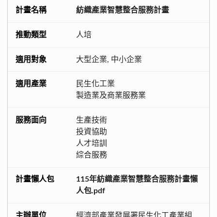
紡織產業智慧整合服務計畫
人培
大型企業, 中小企業
民生化工業
製造業及商業服務業
生產技術
投資協助
人才培訓
綜合服務
115年紡織產業智慧整合服務計畫懶
人包.pdf
經濟部產業發展署民生化工產業組