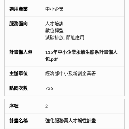
中小企業
人才培訓
數位轉型
減碳排放, 節能應用
115年中小企業永續生態系計畫懶人
包.pdf
經濟部中小及新創企業署
736
2
強化服務業人才韌性計畫