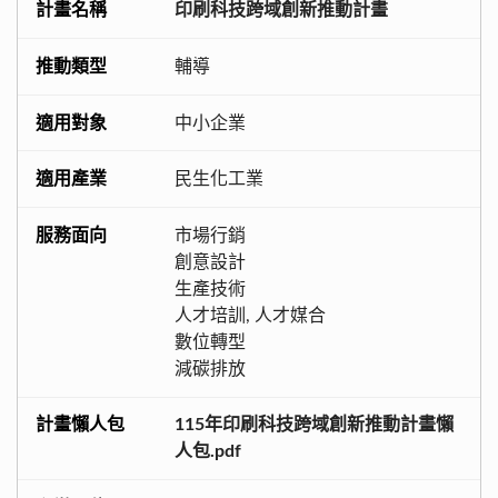
印刷科技跨域創新推動計畫
輔導
中小企業
民生化工業
市場行銷
創意設計
生產技術
人才培訓, 人才媒合
數位轉型
減碳排放
115年印刷科技跨域創新推動計畫懶
人包.pdf