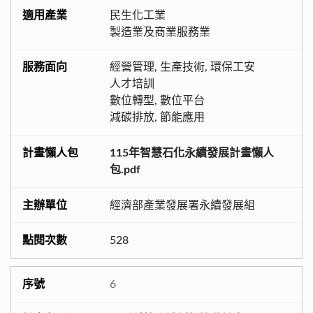
民生化工業
製造業及商業服務業
經營管理, 生產技術, 環保工安
人才培訓
數位轉型, 數位平台
減碳排放, 節能應用
115年智慧石化永續發展計畫懶人
包.pdf
經濟部產業發展署永續發展組
528
6