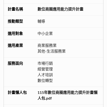
數位商圈應用能力提升計畫
輔導
中小企業
商業服務業
其他-生活服務業
市場行銷
經營管理
人才培訓
數位轉型
115年數位商圈應用能力提升計畫懶
人包.pdf