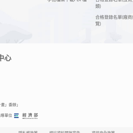
類)
合格登錄名單(廠商
覽)
中心
計畫」委辦」
指導單位