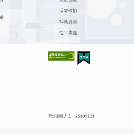
淨零碳排
總
補助資源
性平專區
累計瀏覽人次:
25109121