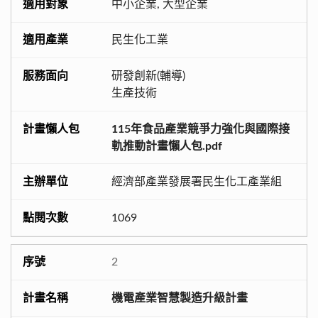
中小企業, 大型企業
民生化工業
研發創新(輔導)
生產技術
115年食品產業競爭力強化與國際接
軌推動計畫懶人包.pdf
經濟部產業發展署民生化工產業組
1069
2
機電產業智慧製造升級計畫