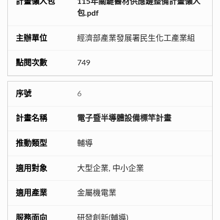
115年關鍵醫材供應鏈整備計畫懶人
包.pdf
經濟部產業發展署民生化工產業組
749
6
電子暨半導體設備標竿計畫
輔導
大型企業, 中小企業
金屬機電業
研發創新(輔導)