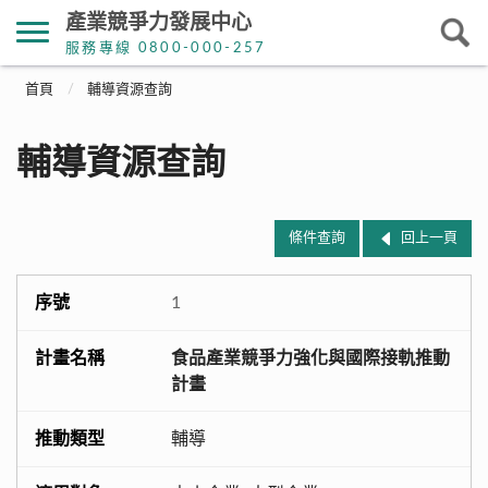
產業競爭力發展中心
服務專線 0800-000-257
首頁
輔導資源查詢
輔導資源查詢
條件查詢
回上一頁
1
食品產業競爭力強化與國際接軌推動
計畫
輔導