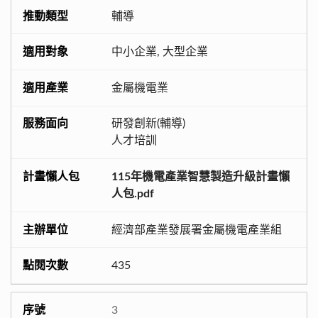
輔導
中小企業, 大型企業
金屬機電業
研發創新(輔導)
人才培訓
115年機電產業智慧製造升級計畫懶
人包.pdf
經濟部產業發展署金屬機電產業組
435
3