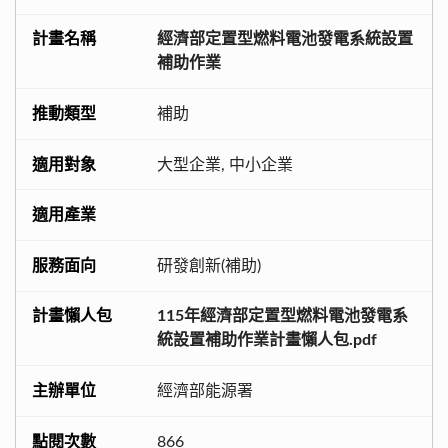
經濟部定置型燃料電池發電系統設置
補助作業
補助
大型企業, 中小企業
研發創新(補助)
115年經濟部定置型燃料電池發電系
統設置補助作業計畫懶人包.pdf
經濟部能源署
866