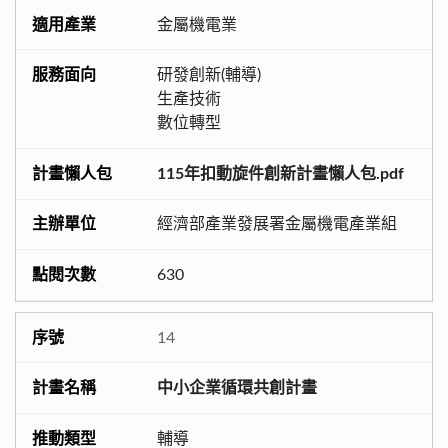
金屬機電業
研發創新(輔導)
生產技術
數位轉型
115年扣動旋件創新計畫懶人包.pdf
經濟部產業發展署金屬機電產業組
630
14
中小企業循環共創計畫
輔導