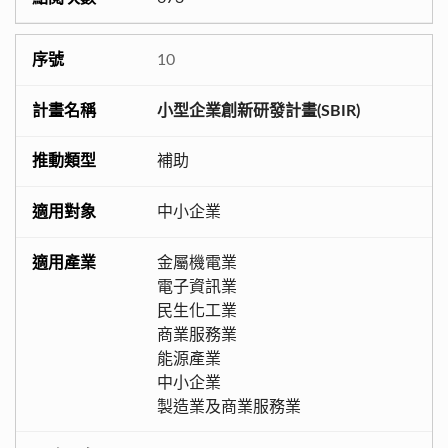
10
小型企業創新研發計畫(SBIR)
補助
中小企業
金屬機電業
電子資訊業
民生化工業
商業服務業
能源產業
中小企業
製造業及商業服務業