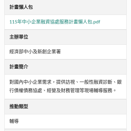
計畫懶人包
115年中小企業融資協處服務計畫懶人包.pdf
主辦單位
經濟部中小及新創企業署
計畫簡介
對國內中小企業需求，提供訪視、一般性融資診斷、銀
行債權債務協處、經營及財務管理等現場輔導服務。
推動類型
輔導