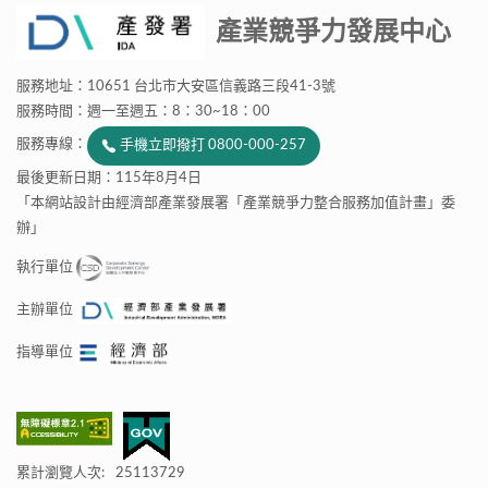
產業競爭力發展中心
服務地址：10651 台北市大安區信義路三段41-3號
服務時間：週一至週五：8：30~18：00
服務專線：
手機立即撥打 0800-000-257
最後更新日期：115年8月4日
「本網站設計由經濟部產業發展署「產業競爭力整合服務加值計畫」委
辦」
執行單位
主辦單位
指導單位
累計瀏覽人次:
25113729