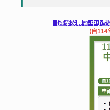
【
產業發展署
-中小型
(自11