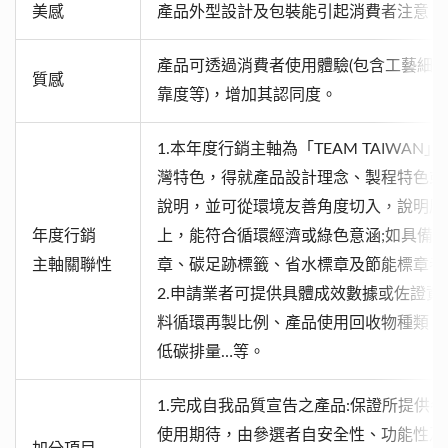
美感
產品外型設計及包裝能引起消費者注意，
產品可透過消費者使用體驗(包含工藝細
質感
靠度等)，增加其認同度。
1.本年度行銷主軸為「TEAM TAIWA
灣特色，得就產品設計理念、製程特色或
說明，並可從環境友善角度切入，說明原
年度行銷
上，能符合循環經濟或綠色意涵;如具備
主軸關聯性
章、碳足跡標籤、省水標章及節能標章者
2.申請業者可提供具體成效數據或佐證
料循環再製比例、產品使用回收物種類、
低碳排量…等。
1.完成自我品質宣告之產品:保證所提供
使用期待，由參選者自安全性、功能性及