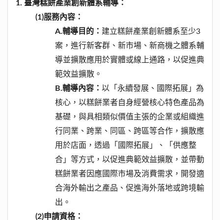
1.
臺灣糕餅產業創新體系輔導：
(1)
服務內容：
A.
輔導目的：
建立糕餅產業創新體系至少3
案，進行新客群、新市場、新商機之體系輔
導並擴散應用於實體或線上通路，以促進典
範效益擴散。
B.
輔導內容：
以「永續發展、國際拓展」為
核心，以糕餅業者自身經營核心特色產品為
基礎，與具相類似價值主張的企業或組織進
行同業、跨業、同區、跨區等合作，擴散應
用於店面，透過「國際拓展」、「供應整
合」等方式，以促進典範效益擴散，並帶動
糕餅業者因應國際市場及消費需求，開發適
合海外輸出之產品、促進海外落地或跨境輸
出。
(2)
申請資格：